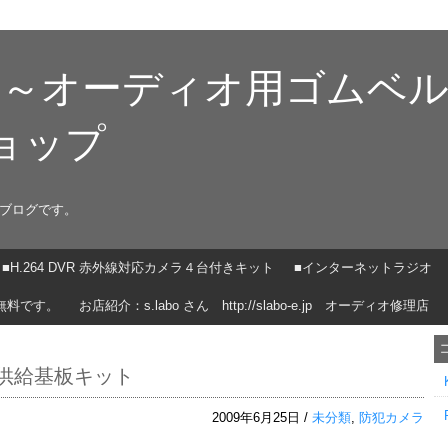
ン～オーディオ用ゴムベ
ョップ
ブログです。
■H.264 DVR 赤外線対応カメラ４台付きキット
■インターネットラジオ
無料です。
お店紹介：s.labo さん http://slabo-e.jp オーディオ修理店
供給基板キット
2009年6月25日 /
未分類
,
防犯カメラ