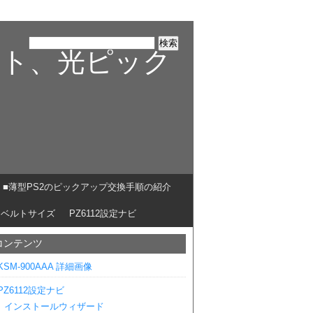
ルト、光ピック
■薄型PS2のピックアップ交換手順の紹介
ベルトサイズ
PZ6112設定ナビ
コンテンツ
KSM-900AAA 詳細画像
PZ6112設定ナビ
インストールウィザード