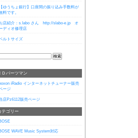
【ゆうちょ銀行】口座間の振り込み手数料が
無料です。
お店紹介：s.labo さん http://slabo-e.jp オ
ーディオ修理店
ベルトサイズ
ＣＤパーツマン
noxon iRadio インターネットチューナー販売
ページ
当店Pz6112販売ページ
カテゴリー
BOSE
BOSE WAVE Music System対応