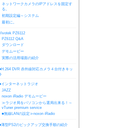
ネットワークカメラのIPアドレスを固定す
る。
初期設定編～システム
最初に。
Vivotek PZ6112
PZ6112 Q&A
ダウンロード
デモムービー
実際の活用場面の紹介
■H.264 DVR 赤外線対応カメラ４台付きキッ
ト
■インターネットラジオ
JAZZ
noxon iRadio デモムービー
≫ラジオ局をパソコンから選局出来る！～
vTuner premium service
■無線LANの設定≫noxon iRadio
■薄型PS2のピックアップ交換手順の紹介