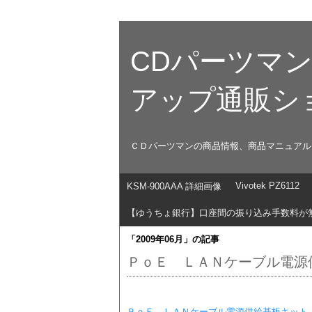
CDパーツマ
アップ通販シ
ＣＤパーツマンの商品情報、商品マニュアル
Vivotek PZ6112
KSM-900AAA 詳細画像
【ゆうちょ銀行】口座間の振り込み手数料が
「2009年06月」の記事
ＰｏＥ ＬＡＮケーブル電源
ＰｏＥ ＬＡＮケーブル電源供給基板キット