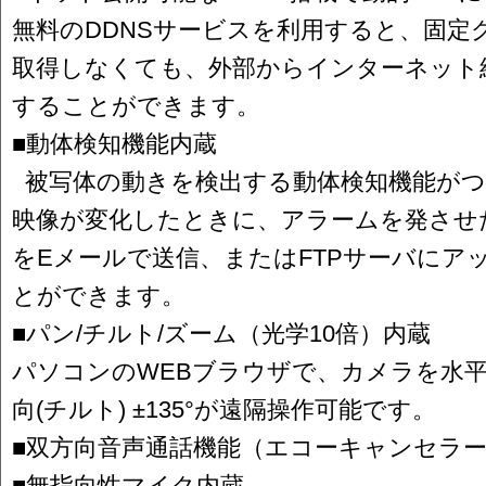
無料のDDNSサービスを利用すると、固定
取得しなくても、外部からインターネット
することができます。
■動体検知機能内蔵
被写体の動きを検出する動体検知機能がつ
映像が変化したときに、アラームを発させ
をEメールで送信、またはFTPサーバにア
とができます。
■パン/チルト/ズーム（光学10倍）内蔵
パソコンのWEBブラウザで、カメラを水平方向
向(チルト) ±135°が遠隔操作可能です。
■双方向音声通話機能（エコーキャンセラ
■無指向性マイク内蔵