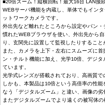
■20倍ズーム！縦横回転！最大16台 LAN
WEBサーバ機能を内蔵し、単体でもイン
ットワークカメラです。
外出先など離れたところから設定やパン・
慣れたWEBブラウザを使い、外出先から
り、玄関先に設置して監視したりすること
また、カメラを上下・左右にスムーズに首
ン・チルト機能に加え、光学10倍、デジタ
ています。
光学式レンズが搭載されており、高画質で
しかも、本製品は10倍という高倍率の性能
なう「デジタルズーム」と違い、画像の劣
またデジタルズームでより遠くの被写体の