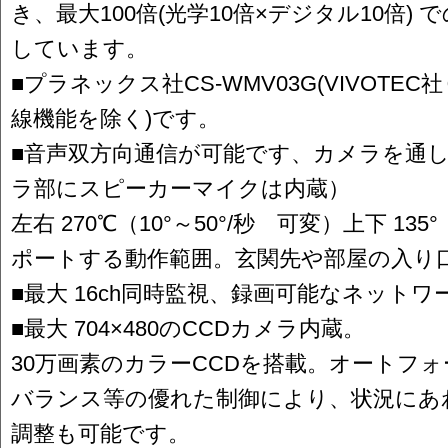
き、最大100倍(光学10倍×デジタル10倍)
しています。
■プラネックス社CS-WMV03G(VIVOTE
線機能を除く)です。
■音声双方向通信が可能です、カメラを通
ラ部にスピーカーマイクは内蔵）
左右 270℃（10°～50°/秒 可変）上下 135
ポートする動作範囲。玄関先や部屋の入り
■最大 16ch同時監視、録画可能なネット
■最大 704×480のCCDカメラ内蔵。
30万画素のカラーCCDを搭載。オートフ
バランス等の優れた制御により、状況にあ
調整も可能です。