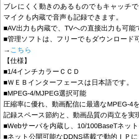
ブレにくく動きのあるものでもキャッチで
マイクも内蔵で音声も記録できます。
■AV出力も内蔵で、TVへの直接出力も可能
■管理ソフトは、フリーでもダウンロード
→
こちら
【仕様】
■1/4インチカラーＣＣＤ
■ＷＥＢインターフェースは日本語です。
■MPEG-4/MJPEG選択可能
圧縮率に優れ、動画配信に最適なMPEG-
記録スペース節約と、動画品質の両立を実
■Webサーバを内蔵し、10/100BaseTネ
■ネット公開可能なDDNS搭載で動的ＩＰ