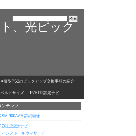
ルト、光ピック
■薄型PS2のピックアップ交換手順の紹介
ベルトサイズ
PZ6112設定ナビ
コンテンツ
KSM-900AAA 詳細画像
PZ6112設定ナビ
インストールウィザード