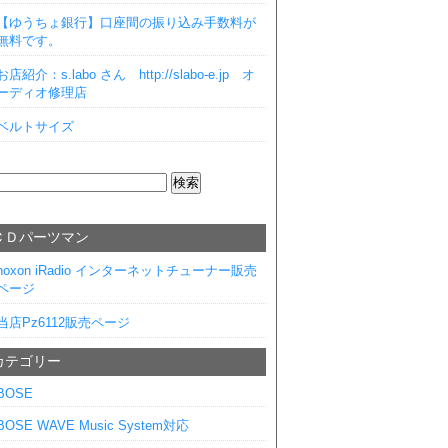
【ゆうちょ銀行】口座間の振り込み手数料が
無料です。
お店紹介：s.labo さん http://slabo-e.jp オ
ーディオ修理店
ベルトサイズ
ＣＤパーツマン
noxon iRadio インターネットチューナー販売
ページ
当店Pz6112販売ページ
カテゴリー
BOSE
BOSE WAVE Music System対応