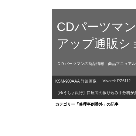
CDパーツマ
アップ通販シ
ＣＤパーツマンの商品情報、商品マニュアル
Vivotek PZ6112
KSM-900AAA 詳細画像
【ゆうちょ銀行】口座間の振り込み手数料が
カテゴリー「修理事例番外」の記事