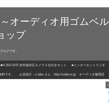
ン～オーディオ用ゴムベ
ョップ
ブログです。
■H.264 DVR 赤外線対応カメラ４台付きキット
■インターネットラジオ
無料です。
お店紹介：s.labo さん http://slabo-e.jp オーディオ修理店