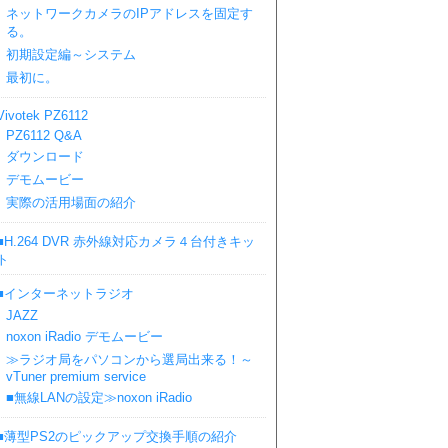
ネットワークカメラのIPアドレスを固定す
る。
初期設定編～システム
最初に。
Vivotek PZ6112
PZ6112 Q&A
ダウンロード
デモムービー
実際の活用場面の紹介
■H.264 DVR 赤外線対応カメラ４台付きキッ
ト
■インターネットラジオ
JAZZ
noxon iRadio デモムービー
≫ラジオ局をパソコンから選局出来る！～
vTuner premium service
■無線LANの設定≫noxon iRadio
■薄型PS2のピックアップ交換手順の紹介